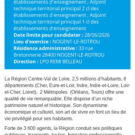
établissements d'enseignement ; Adjoint
technique territorial principal 2 cl des
établissements d'enseignement ; Adjoint
technique territorial principal 1 cl des
établissements d'enseignement
Date limite pour candidater :
28/06/2026
Lieu d'exercice :
NOGENT-LE-ROTROU
Résidence administrative :
33 rue
Bretonnerie 28400 NOGENT-LE-ROTROU
Direction :
LPO REMI BELLEAU
La Région Centre-Val de Loire, 2,5 millions d’habitants, 6
départements (Cher, Eure-et-Loir, Indre, Indre-et-Loire, Loir-
et-Cher, Loiret), 2 Métropoles (Orléans, Tours) offre une
qualité de vie remarquable. Elle dispose d’un riche
patrimoine naturel et historique. Son dynamisme
économique et culturel, son art de vivre en font un lieu de
vie privilégié pour ses habitants.
Forte de 3 600 agents, la Région conduit ses politiques
publiques, transports, lycées, formation professionnelle,