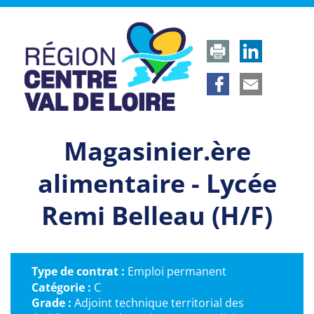
Panneau de gestion des cookies
Magasinier.ère
alimentaire - Lycée
Remi Belleau (H/F)
Type de contrat :
Emploi permanent
Catégorie :
C
Grade :
Adjoint technique territorial des